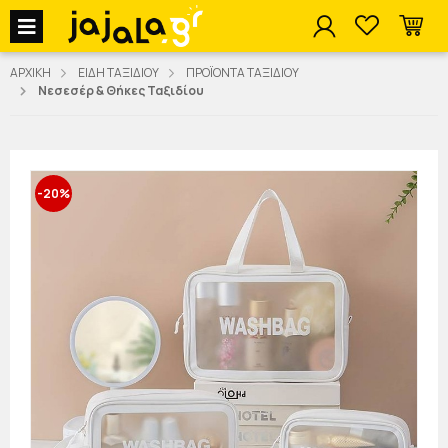
jajala Menu
ΑΡΧΙΚΗ
ΕΙΔΗ ΤΑΞΙΔΙΟΥ
ΠΡΟΪΟΝΤΑ ΤΑΞΙΔΙΟΥ
Νεσεσέρ & Θήκες Ταξιδίου
-20%