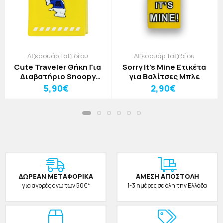
Αξεσουάρ Ταξιδίου
Αξεσουάρ Ταξιδίου
Cute Traveler Θήκη Για
Sorry It’s Mine Ετικέτα
Διαβατήριο Snoopy
για Βαλίτσες Μπλε
Φούξια
5,90€
2,90€
ΔΩΡΕAΝ ΜΕΤΑΦΟΡΙΚΑ
ΑΜΕΣΗ ΑΠΟΣΤΟΛΗ
για αγορές άνω των 50€*
1-3 ημέρες σε όλη την Ελλάδα