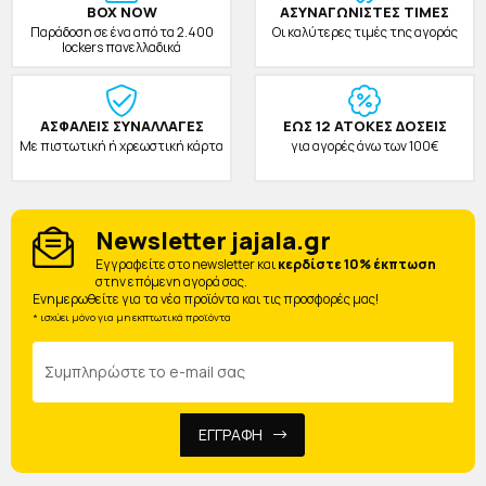
BOX NOW
ΑΣΥΝΑΓΩΝΙΣΤΕΣ ΤΙΜΕΣ
Παράδοση σε ένα από τα 2.400
Οι καλύτερες τιμές της αγοράς
lockers πανελλαδικά
ΑΣΦΑΛΕΙΣ ΣΥΝΑΛΛΑΓΕΣ
ΕΩΣ 12 ΑΤΟΚΕΣ ΔΟΣΕΙΣ
Με πιστωτική ή χρεωστική κάρτα
για αγορές άνω των 100€
Newsletter jajala.gr
Eγγραφείτε στο newsletter και
κερδίστε 10% έκπτωση
στην επόμενη αγορά σας.
Ενημερωθείτε για τα νέα προϊόντα και τις προσφορές μας!
* ισχύει μόνο για μη εκπτωτικά προϊόντα
ΕΓΓΡΑΦΗ