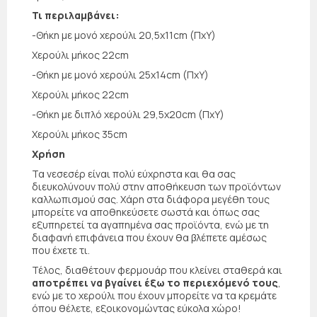
Τι περιλαμβάνει:
-Θήκη με μονό χερούλι 20,5x11cm (ΠxΥ)
Χερούλι μήκος 22cm
-Θήκη με μονό χερούλι 25x14cm (ΠxΥ)
Χερούλι μήκος 22cm
-Θήκη με διπλό χερούλι 29,5x20cm (ΠxΥ)
Χερούλι μήκος 35cm
Χρήση
Τα νεσεσέρ είναι πολύ εύχρηστα και θα σας
διευκολύνουν πολύ στην αποθήκευση των προϊόντων
καλλωπισμού σας. Χάρη στα διάφορα μεγέθη τους
μπορείτε να αποθηκεύσετε σωστά και όπως σας
εξυπηρετεί τα αγαπημένα σας προϊόντα, ενώ με τη
διαφανή επιφάνεια που έχουν θα βλέπετε αμέσως
που έχετε τι.
Τέλος, διαθέτουν φερμουάρ που κλείνει σταθερά και
αποτρέπει να βγαίνει έξω το περιεχόμενό τους
,
ενώ με το χερούλι που έχουν μπορείτε να τα κρεμάτε
όπου θέλετε, εξοικονομώντας εύκολα χώρο!