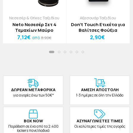
Νεσεσέρ & Θήκες Ταξιδίου
Αξεσουάρ Ταξιδίου
Neto Νεσεσέρ Σετ 4
Don't Touch Ετικέτα για
Τεμαχίων Μαύρο
Βαλίτσες Φούξια
7,12€
2,90€
από
8,90€
ΔΩΡΕAΝ ΜΕΤΑΦΟΡΙΚΑ
ΑΜΕΣΗ ΑΠΟΣΤΟΛΗ
για αγορές άνω των 50€*
1-3 ημέρες σε όλη την Ελλάδα
BOX NOW
ΑΣΥΝΑΓΩΝΙΣΤΕΣ ΤΙΜΕΣ
Παράδοση σε ένα από τα 2.400
Οι καλύτερες τιμές της αγοράς
lockers πανελλαδικά