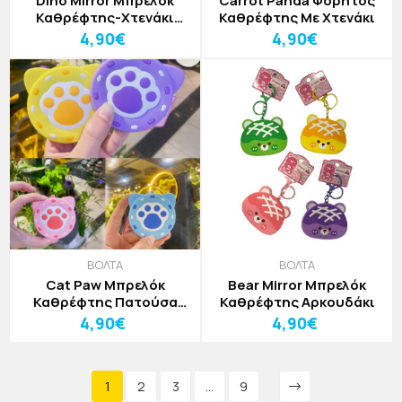
Dino Mirror Μπρελόκ
Carrot Panda Φορητός
Καθρέφτης-Χτενάκι
Καθρέφτης Με Χτενάκι
Δεινόσαυρος
4,90€
4,90€
ΒΟΛΤΑ
ΒΟΛΤΑ
Cat Paw Μπρελόκ
Bear Mirror Μπρελόκ
Καθρέφτης Πατούσα
Καθρέφτης Αρκουδάκι
Γάτας
4,90€
4,90€
1
2
3
...
9