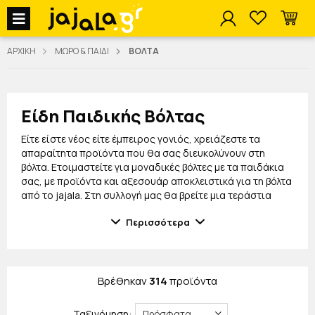
jajala Menu
ΑΡΧΙΚΗ
ΜΩΡΟ & ΠΑΙΔΙ
ΒΟΛΤΑ
Είδη Παιδικής Βόλτας
Είτε είστε νέος είτε έμπειρος γονιός, χρειάζεστε τα
απαραίτητα προϊόντα που θα σας διευκολύνουν στη
βόλτα. Ετοιμαστείτε για μοναδικές βόλτες με τα παιδάκια
σας, με προϊόντα και αξεσουάρ αποκλειστικά για τη βόλτα
από το jajala. Στη συλλογή μας θα βρείτε μια τεράστια
γκάμα από προϊόντα όπως
αδιάβροχα
, ομπρέλες,
Περισσότερα
τσάντες
, μαξιλάρια, ακόμα και φορητή αλλαξιέρα για το
μωρό σας και άλλα πολλά!
Όλα μας τα προϊόντα είναι άριστης ποιότητας, ανθεκτικά
και ασφαλή για τα παιδάκια σας, ενώ θα τα λατρέψουν
Βρέθηκαν
314
προϊόντα
μοναδικά τους σχέδια και χρώματα. Επιπλέον, θα βρείτε
και
αξεσουάρ καροτσιού
που θα βολέψουν εσάς για να
Ταξινόμηση:
μεταφέρετε μαζί σας όλα αυτά που θα χρειάζεστε στη