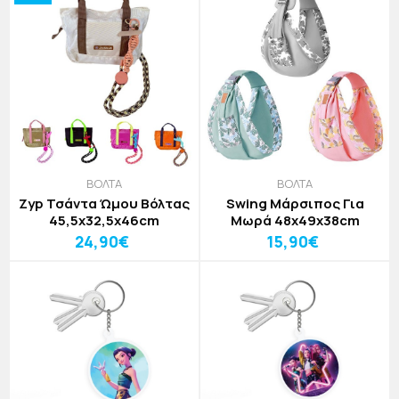
ΒΟΛΤΑ
ΒΟΛΤΑ
Zyp Τσάντα Ώμου Βόλτας
Swing Μάρσιπος Για
45,5x32,5x46cm
Μωρά 48x49x38cm
24,90€
15,90€