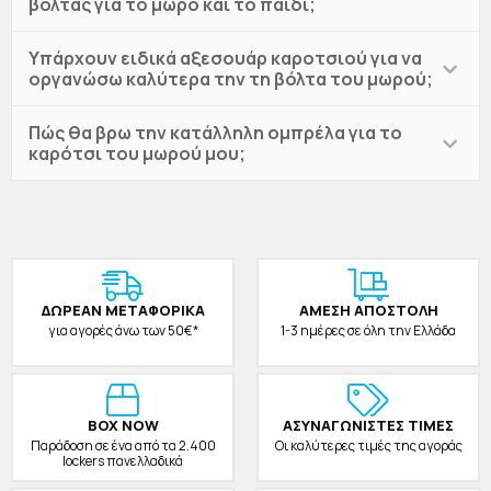
βόλτας για το μωρό και το παιδί;
Υπάρχουν ειδικά αξεσουάρ καροτσιού για να
οργανώσω καλύτερα την τη βόλτα του μωρού;
Πώς θα βρω την κατάλληλη ομπρέλα για το
καρότσι του μωρού μου;
ΔΩΡΕAΝ ΜΕΤΑΦΟΡΙΚΑ
ΑΜΕΣΗ ΑΠΟΣΤΟΛΗ
για αγορές άνω των 50€*
1-3 ημέρες σε όλη την Ελλάδα
BOX NOW
ΑΣΥΝΑΓΩΝΙΣΤΕΣ ΤΙΜΕΣ
Παράδοση σε ένα από τα 2.400
Οι καλύτερες τιμές της αγοράς
lockers πανελλαδικά